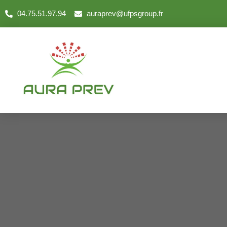
04.75.51.97.94
auraprev@ufpsgroup.fr