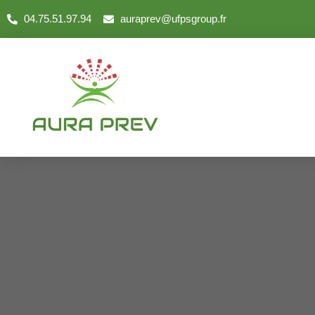
04.75.51.97.94
auraprev@ufpsgroup.fr