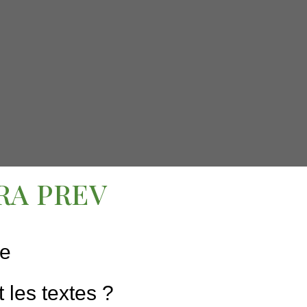
RA PREV
ie
 les textes ?